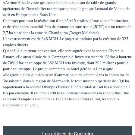
«Aerium Atlas Invest» qui comprend dans son tour de table de grands
opérateurs de l’immobilier touristique comme le groupe Leonard de Vinci, très
actif en Europe et aux Etats-Unis.
Ce projet porte sur la réalisation d’un hôtel 5 étoiles, d’une zone d’animation
et de résidences immobilières de promotion touristique (RIPT) sur un terrain de
2,7 ha situé dans la zone de Ghandouria (Tanger Malabata).
L’investissement est de 348 MDH. Le projet se traduira par la création de 325
emplois directs.
Quant à la quatrième convention, elle sera signée avec la société Olympus
Estates, elle aussi filiale de la Compagnie d’Investissement de l’Atlas à hauteur
de 70%. Une enveloppe de 362 MDH sera investie, dont 202 millions pour la
partie touristique. Le projet comprend un hôtel géré sous l’enseigne
«Baglioni» ainsi que des lieux d’animation et de détente dans la commune de
Tassoltante, dans la région de Marrakech, le tout sur une superficie de 13,6 ha
appartenant à la société Olympus Estates. L’hôtel totalise 140 lits à raison de 2
lits par chambre. Il est prévu 290 lits supplémentaires dans la zone villas. Une
centaine d’emplois seront créés. D’après le calendrier initial, les travaux
s’achèveront en 2011.
Les articles de Guelmim