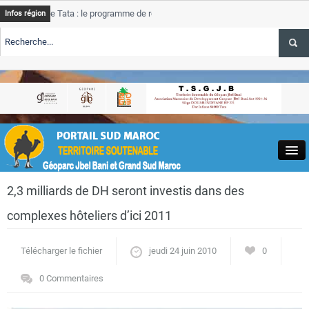
e Tata : le programme de rehabilitation post-inondations
Tata
Infos région
progres
RTE TSGJB Tourisme : l’ONMT renforce l’aerien a Dakhla et
Tata
service
RTE TSGJB Tourisme au Maroc : Transavia renforce les vols Paris-
Tata
depass
Close
2,3 milliards de DH seront investis dans des
complexes hôteliers d’ici 2011
Télécharger le fichier
jeudi 24 juin 2010
0
Actualités
0 Commentaires