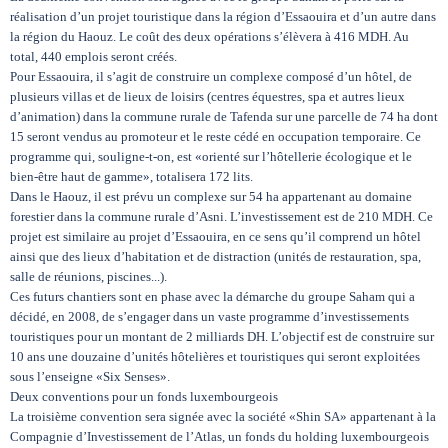
réalisation d’un projet touristique dans la région d’Essaouira et d’un autre dans
la région du Haouz. Le coût des deux opérations s’élèvera à 416 MDH. Au
total, 440 emplois seront créés.
Pour Essaouira, il s’agit de construire un complexe composé d’un hôtel, de
plusieurs villas et de lieux de loisirs (centres équestres, spa et autres lieux
d’animation) dans la commune rurale de Tafenda sur une parcelle de 74 ha dont
15 seront vendus au promoteur et le reste cédé en occupation temporaire. Ce
programme qui, souligne-t-on, est «orienté sur l’hôtellerie écologique et le
bien-être haut de gamme», totalisera 172 lits.
Dans le Haouz, il est prévu un complexe sur 54 ha appartenant au domaine
forestier dans la commune rurale d’Asni. L’investissement est de 210 MDH. Ce
projet est similaire au projet d’Essaouira, en ce sens qu’il comprend un hôtel
ainsi que des lieux d’habitation et de distraction (unités de restauration, spa,
salle de réunions, piscines...).
Ces futurs chantiers sont en phase avec la démarche du groupe Saham qui a
décidé, en 2008, de s’engager dans un vaste programme d’investissements
touristiques pour un montant de 2 milliards DH. L’objectif est de construire sur
10 ans une douzaine d’unités hôtelières et touristiques qui seront exploitées
sous l’enseigne «Six Senses».
Deux conventions pour un fonds luxembourgeois
La troisième convention sera signée avec la société «Shin SA» appartenant à la
Compagnie d’Investissement de l’Atlas, un fonds du holding luxembourgeois