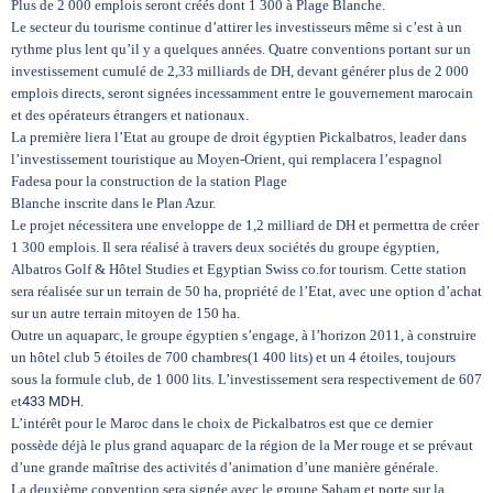
Plus de 2 000 emplois seront créés dont 1 300 à Plage Blanche.
Le secteur du tourisme continue d’attirer les investisseurs même si c’est à un
rythme plus lent qu’il y a quelques années. Quatre conventions portant sur un
investissement cumulé de 2,33 milliards de DH, devant générer plus de 2 000
emplois directs, seront signées incessamment entre le gouvernement marocain
et des opérateurs étrangers et nationaux.
La première liera l’Etat au groupe de droit égyptien Pickalbatros, leader dans
l’investissement touristique au Moyen-Orient, qui remplacera l’espagnol
Fadesa pour la construction de la station Plage
Blanche inscrite dans le Plan Azur.
Le projet nécessitera une enveloppe de 1,2 milliard de DH et permettra de créer
1 300 emplois. Il sera réalisé à travers deux sociétés du groupe égyptien,
Albatros Golf & Hôtel Studies et Egyptian Swiss co.for tourism. Cette station
sera réalisée sur un terrain de 50 ha, propriété de l’Etat, avec une option d’achat
sur un autre terrain mitoyen de 150 ha.
Outre un aquaparc, le groupe égyptien s’engage, à l’horizon 2011, à construire
un hôtel club 5 étoiles de 700 chambres
(1 400 lits) et un 4 étoiles, toujours
sous la formule club, de 1 000 lits. L’investissement sera respectivement de 607
et
433 MDH.
L’intérêt pour le Maroc dans le choix de Pickalbatros est que ce dernier
possède déjà le plus grand aquaparc de la région de la Mer rouge et se prévaut
d’une grande maîtrise des activités d’animation d’une manière générale.
La deuxième convention sera signée avec le groupe Saham et porte sur la