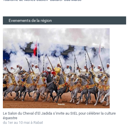
Evenements de la région
Le Salon du Cheval d’El Jadida s’invite au SIEL pour célébrer la culture
F
équestre
a
du 1er au 10 mai à Rabat
D