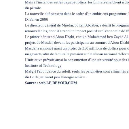
Mais à l'instar des autres pays pétroliers, les Émirats cherchent à d
du pétrole
La nouvelle cité s'inscrit dans le cadre d'un ambitieux programme
Dhabi en 2006
Le directeur général de Masdar, Sultan Al-Jaber, a décrit le pro
renouvelables, dont il attend un impact positif sur l'économie de l'
Le prince héritier d'Abou Dhabi, cheikh Mohammad ben Zayed Al-N
projets de Masdar, devant les participants au sommet d'Abou Dhabi,
Masdar a annoncé aussi un projet de 350 millions de dollars pour c
mégawatts, afin de réduire la pression sur le réseau national d'élec
L'initiative prévoit aussi la construction d'une université pour des
Institute of Technology
Malgré l'abondance du soleil, seuls les parcmètres sont alimentés en
du Golfe, utilisent peu l'énergie solaire.
Source : web LE DEVOIR.COM