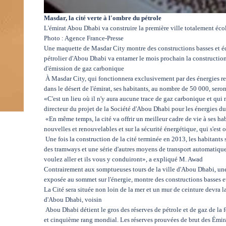
Masdar, la cité verte à l'ombre du pétrole
L'émirat Abou Dhabi va construire la première ville totalement é
Photo : Agence France-Presse
Une maquette de Masdar City montre des constructions basses et éq
pétrolier d'Abou Dhabi va entamer le mois prochain la constructio
d'émission de gaz carbonique
À Masdar City, qui fonctionnera exclusivement par des énergies re
dans le désert de l'émirat, ses habitants, au nombre de 50 000, ser
«C'est un lieu où il n'y aura aucune trace de gaz carbonique et qui
directeur du projet de la Société d'Abou Dhabi pour les énergies d
«En même temps, la cité va offrir un meilleur cadre de vie à ses ha
nouvelles et renouvelables et sur la sécurité énergétique, qui s'est 
Une fois la construction de la cité terminée en 2013, les habitants s
des tramways et une série d'autres moyens de transport automatiqu
voulez aller et ils vous y conduiront», a expliqué M. Awad
Contrairement aux somptueuses tours de la ville d'Abou Dhabi, une
exposée au sommet sur l'énergie, montre des constructions basses et
La Cité sera située non loin de la mer et un mur de ceinture devra la
d'Abou Dhabi, voisin
Abou Dhabi détient le gros des réserves de pétrole et de gaz de la 
et cinquième rang mondial. Les réserves prouvées de brut des Émira