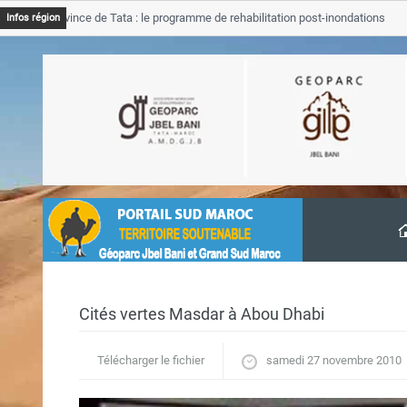
B Province de Tata : le programme de rehabilitation post-inondations
Infos région
vancement
Cités vertes Masdar à Abou Dhabi
Télécharger le fichier
samedi 27 novembre 2010