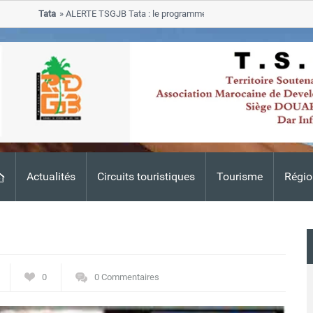
Tata
ALERTE TSGJB Tata : le programme de rehabilitation post-inondati
progresse dans les zones sinistrees
Actualités
Circuits touristiques
Tourisme
Régio
0
0 Commentaires