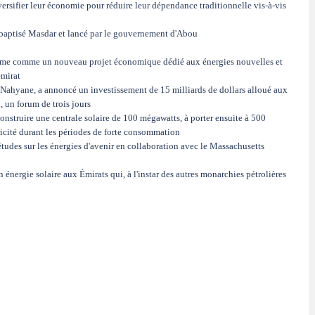
iversifier leur économie pour réduire leur dépendance traditionnelle vis-à-vis
, baptisé Masdar et lancé par le gouvernement d'Abou
gramme comme un nouveau projet économique dédié aux énergies nouvelles et
émirat
ahyane, a annoncé un investissement de 15 milliards de dollars alloué aux
 un forum de trois jours
onstruire une centrale solaire de 100 mégawatts, à porter ensuite à 500
tricité durant les périodes de forte consommation
 études sur les énergies d'avenir en collaboration avec le Massachusetts
 énergie solaire aux Émirats qui, à l'instar des autres monarchies pétrolières