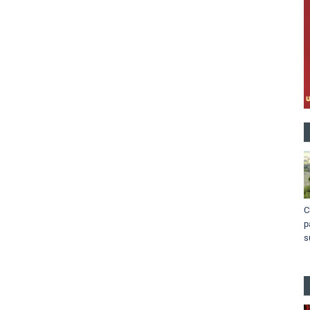
C
p
s