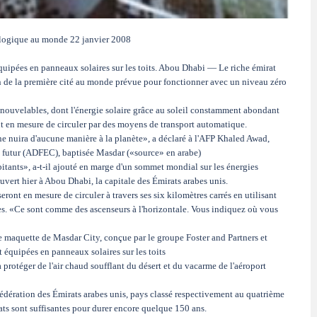
cologique au monde 22 janvier 2008
uipées en panneaux solaires sur les toits. Abou Dhabi — Le riche émirat
n de la première cité au monde prévue pour fonctionner avec un niveau zéro
nouvelables, dont l'énergie solaire grâce au soleil constamment abondant
ont en mesure de circuler par des moyens de transport automatique.
 ne nuira d'aucune manière à la planète», a déclaré à l'AFP Khaled Awad,
u futur (ADFEC), baptisée Masdar («source» en arabe)
bitants», a-t-il ajouté en marge d'un sommet mondial sur les énergies
ouvert hier à Abou Dhabi, la capitale des Émirats arabes unis.
eront en mesure de circuler à travers ses six kilomètres carrés en utilisant
es. «Ce sont comme des ascenseurs à l'horizontale. Vous indiquez où vous
 maquette de Masdar City, conçue par le groupe Foster and Partners et
 équipées en panneaux solaires sur les toits
 protéger de l'air chaud soufflant du désert et du vacarme de l'aéroport
fédération des Émirats arabes unis, pays classé respectivement au quatrième
ts sont suffisantes pour durer encore quelque 150 ans.