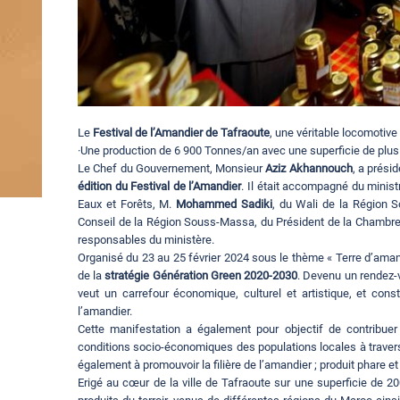
Le
Festival de l’Amandier de Tafraoute
, une véritable locomotive
·Une production de 6 900 Tonnes/an avec une superficie de plus
Le Chef du Gouvernement, Monsieur
Aziz Akhannouch
, a prési
édition du Festival de l’Amandier
. Il était accompagné du minist
Eaux et Forêts, M.
Mohammed Sadiki
, du Wali de la Région 
Conseil de la Région Souss-Massa, du Président de la Chambre d
responsables du ministère.
Organisé du 23 au 25 février 2024 sous le thème « Terre d’amandier
de la
stratégie Génération Green 2020-2030
. Devenu un rendez-v
veut un carrefour économique, culturel et artistique, et con
l’amandier.
Cette manifestation a également pour objectif de contribue
conditions socio-économiques des populations locales à travers l
également à promouvoir la filière de l’amandier ; produit phare et 
Erigé au cœur de la ville de Tafraoute sur une superficie de 20