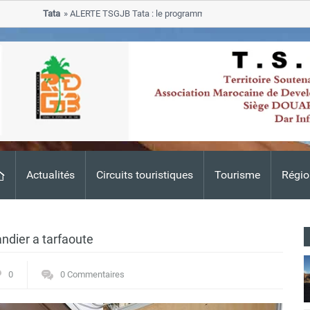
Tata
ALERTE TSGJB Tata : le programme de rehabilitation post-inondat
progresse dans les zones sinistrees
Actualités
Circuits touristiques
Tourisme
Régio
ndier a tarfaoute
0
0 Commentaires