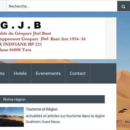
ions 2024-2026
Tata
ALERTE TSGJB Tata : l’ANDZOA lance une c
Adis
ns
Hotels
Evenements
Contact
Notre région
Tourisme et Région
Actualités et articles sur tourisme dans la région
Guélmim Oued Noun.