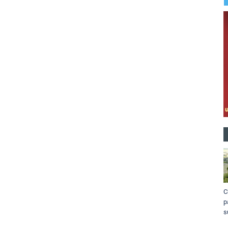
C
p
s