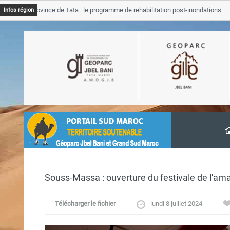
JB Province de Tata : le programme de rehabilitation post-inondations
Infos région
avancement
Souss-Massa : ouverture du festivale de l'ama
Télécharger le fichier
lundi 8 juillet 2024