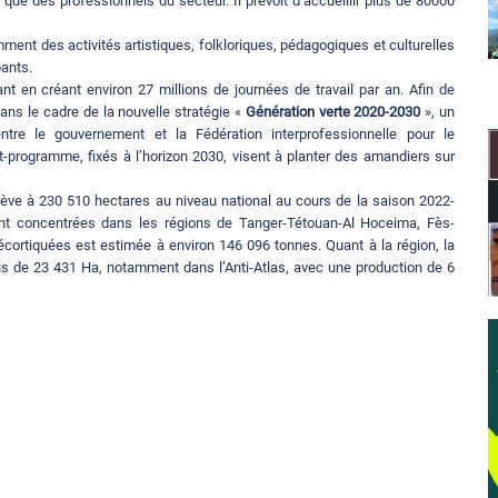
 que des professionnels du secteur. Il prévoit d’accueillir plus de 80000
ment des activités artistiques, folkloriques, pédagogiques et culturelles
pants.
tant en créant environ 27 millions de journées de travail par an. Afin de
dans le cadre de la nouvelle stratégie «
Génération verte 2020-2030
», un
re le gouvernement et la Fédération interprofessionnelle pour le
t-programme, fixés à l’horizon 2030, visent à planter des amandiers sur
élève à 230 510 hectares au niveau national au cours de la saison 2022-
ent concentrées dans les régions de Tanger-Tétouan-Al Hoceima, Fès-
cortiquées est estimée à environ 146 096 tonnes. Quant à la région, la
lus de 23 431 Ha, notamment dans l’Anti-Atlas, avec une production de 6