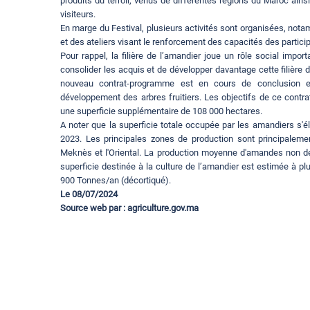
produits du terroir, venus de différentes régions du Maroc ainsi
visiteurs.
En marge du Festival, plusieurs activités sont organisées, notam
et des ateliers visant le renforcement des capacités des partici
Pour rappel, la filière de l’amandier joue un rôle social impor
consolider les acquis et de développer davantage cette filière 
nouveau contrat-programme est en cours de conclusion ent
développement des arbres fruitiers. Les objectifs de ce contra
une superficie supplémentaire de 108 000 hectares.
A noter que la superficie totale occupée par les amandiers s'
2023. Les principales zones de production sont principalem
Meknès et l'Oriental. La production moyenne d'amandes non dé
superficie destinée à la culture de l’amandier est estimée à p
900 Tonnes/an (décortiqué).
Le 08/07/2024
Source web par :
agriculture.gov.ma