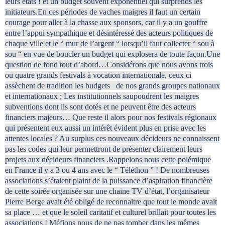
leurs états ! et un budget souvent exponentiel qui surprends les
initiateurs.En ces périodes de vaches maigres il faut un certain
courage pour aller à la chasse aux sponsors, car il y a un gouffre
entre l’appui sympathique et désintéressé des acteurs politiques de
chaque ville et le “ mur de l’argent “ lorsqu’il faut collecter “ sou à
sou “ en vue de boucler un budget qui explosera de toute façon.Une
question de fond tout d’abord…Considérons que nous avons trois
ou quatre grands festivals à vocation internationale, ceux ci
assèchent de tradition les budgets de nos grands groupes nationaux
et internationaux ; Les institutionnels saupoudrent les maigres
subventions dont ils sont dotés et ne peuvent être des acteurs
financiers majeurs… Que reste il alors pour nos festivals régionaux
qui présentent eux aussi un intérêt évident plus en prise avec les
attentes locales ? Au surplus ces nouveaux décideurs ne connaissent
pas les codes qui leur permettront de présenter clairement leurs
projets aux décideurs financiers .Rappelons nous cette polémique
en France il y a 3 ou 4 ans avec le “ Téléthon ” ! De nombreuses
associations s’étaient plaint de la puissance d’aspiration financière
de cette soirée organisée sur une chaine TV d’état, l’organisateur
Pierre Berge avait été obligé de reconnaitre que tout le monde avait
sa place … et que le soleil caritatif et culturel brillait pour toutes les
associations ! Méfions nous de ne pas tomber dans les mêmes