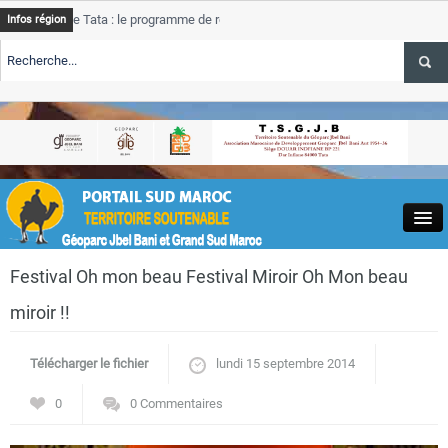
e Tata : le programme de rehabilitation post-inondations
Tata
A
Infos région
progres
TE TSGJB Tourisme : l’ONMT renforce l’aerien a Dakhla et
Tata
A
service
TE TSGJB Tourisme au Maroc : Transavia renforce les vols Paris-
Tata
A
depasse
Close
Festival Oh mon beau Festival Miroir Oh Mon beau
miroir !!
Télécharger le fichier
lundi 15 septembre 2014
Actualités
0
0 Commentaires