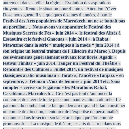
autrement dans la ville, la région . Evolution des aspirations
citoyennes . Rente de situation pour d’autres . Attention l’Over
Dose nous guette.Il y a quelques dizaines d’années, à part le
Festival des Arts populaires de Marrakech, on ne se battait pas
au portillon…. Nous avons vu apparaitre le Festival des
Musiques Sacrées de Fès « juin 2014 », le festival des Alizés à
Essaouira et le festival Gnaouas « juin 2014 », à Rabat
Mawazine dans la série “ musiques à la mode “ juin 2014 ( à
son origine un festival traitant de l’ Histoire du Maroc ). Depuis
ces événements généralement estivaux font florès, Agadir «
festival Timitar » juin 2014, Tanger un Festival du Théâtre «
Rencontre des Cultures » Juillet 2014, un festival de musiques
classiques arabo musulman « Tarab », l’ancêtre «Tanjazz » en
septembre, à Tétouan «Voix de femmes » juin 2014 etc. Sans
compter « cerise sur le gâteau » les Marathons Rabat,
Casablanca, Marrakech
… Ce n’est pas tout d’annoncer la
couleur et de créer de toute pièce une manifestation culturelle. Le
parcours du combattant ne fait que démarrer quand il faut constituer
un comité de direction, s’entourer de l’expertise de personnalités
reconnues dans le secteur social et artistique que l’on compte
promouvoir… La musique, le théâtre, les arts de la rue dans tous