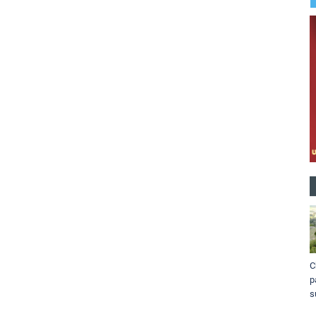
C
p
s