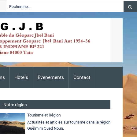
 lance une campagne de prevention des feux d’oasis a
Souss Sahara 
mise a niveau
ns
Hotels
Evenements
Contact
Notre région
Tourisme et Région
Actualités et articles sur tourisme dans la région
Guélmim Oued Noun.