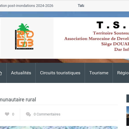
post-inondations 2024-2026
Tata
ALERTE TSGJB Tata : l’ANDZOA
Adis
Actualités
Circuits touristiques
Tourisme
Régio
munautaire rural
0
0 Commentaires