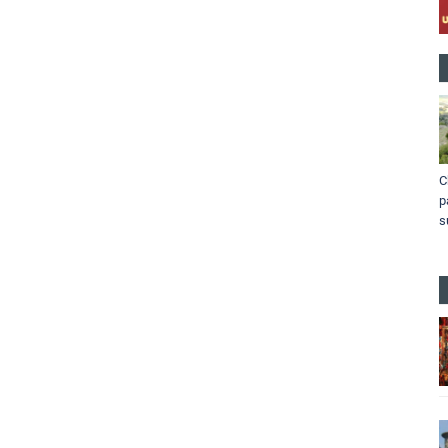
C
p
s