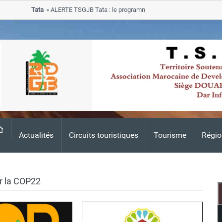
Tata
ALERTE TSGJB Tata : le programme de rehabilitation post-inonda
progresse dans les zones sinistrees
Actualités
Circuits touristiques
Tourisme
Régio
ur la COP22