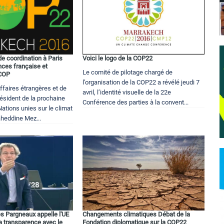
de coordination à Paris
Voici le logo de la COP22
nces française et
Le comité de pilotage chargé de
 COP
l’organisation de la COP22 a révélé jeudi 7
ffaires étrangères et de
avril, l’identité visuelle de la 22e
résident de la prochaine
Conférence des parties à la convent...
ations unies sur le climat
aheddine Mez...
es Pargneaux appelle l'UE
Changements climatiques Débat de la
 la transparence avec le
Fondation diplomatique sur la COP22