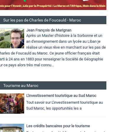
Sur les pas de Charles de Foucauld - Maroc
Jean François de Marignan
Après un Master d'histoire à la Sorbonne et un
an d'enseignement dans un lycée au Liban je
réalise un vieux rêve en marchant sur les pas de
harles de Foucauld au Maroc. Ce jeune officier français était
arti à 24 ans en 1883 pour renseigner la Société de Géographie
ur ce pays alors très mal connu...
Tourisme au Maroc
L'investissement touristique au Sud Maroc
Tout savoir sur L'investissement touristique au
Sud Maroc, les opportunités les a
Les crédits bancaires pour le tourisme