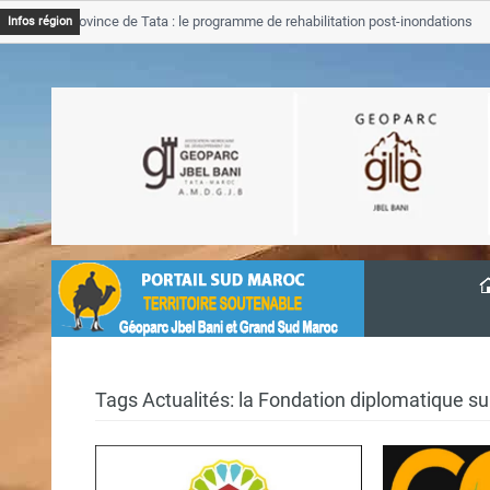
GJB Province de Tata : le programme de rehabilitation post-inondations
Infos région
’avancement
Tags Actualités: la Fondation diplomatique s