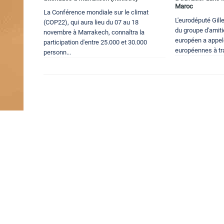
Maroc
La Conférence mondiale sur le climat
L'eurodéputé Gill
(COP22), qui aura lieu du 07 au 18
du groupe d'amit
novembre à Marrakech, connaîtra la
européen a appelé,
participation d'entre 25.000 et 30.000
européennes à tra
personn...