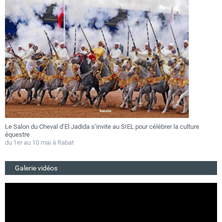
Le Salon du Cheval d’El Jadida s’invite au SIEL pour célébrer la culture
F
équestre
a
du 1er au 10 mai à Rabat
D
Galerie vidéos