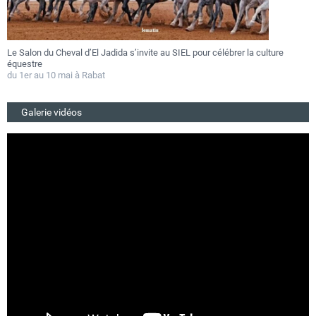
El Jadida s’invite au SIEL pour célébrer la culture
Festival Gnaoua 2026 : 
au 27 juin
abat
Du 25 au 27 juin 2026
Galerie vidéos