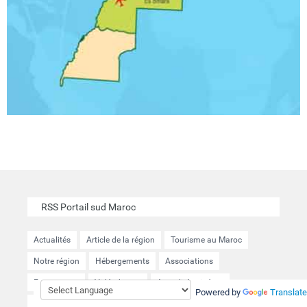
RSS Portail sud Maroc
Actualités
Article de la région
Tourisme au Maroc
Notre région
Hébergements
Associations
Evenements
Vidéotheque
Actualités cinéma
Powered by
Translate
Projets en cours
Magazines
Documents
Journaux