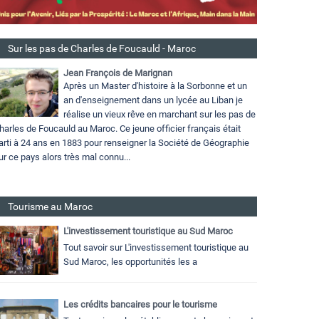
Sur les pas de Charles de Foucauld - Maroc
Jean François de Marignan
Après un Master d'histoire à la Sorbonne et un
an d'enseignement dans un lycée au Liban je
réalise un vieux rêve en marchant sur les pas de
harles de Foucauld au Maroc. Ce jeune officier français était
arti à 24 ans en 1883 pour renseigner la Société de Géographie
ur ce pays alors très mal connu...
Tourisme au Maroc
L'investissement touristique au Sud Maroc
Tout savoir sur L'investissement touristique au
Sud Maroc, les opportunités les a
Les crédits bancaires pour le tourisme