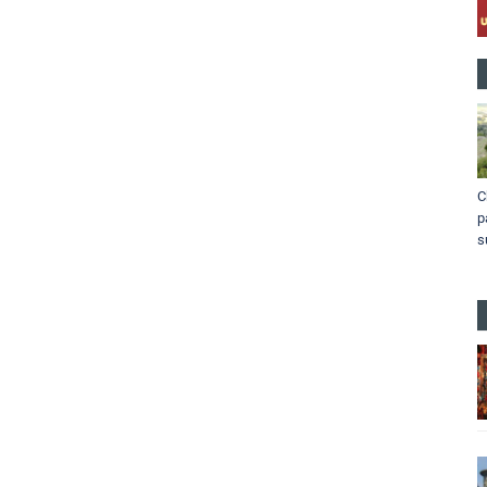
C
p
s