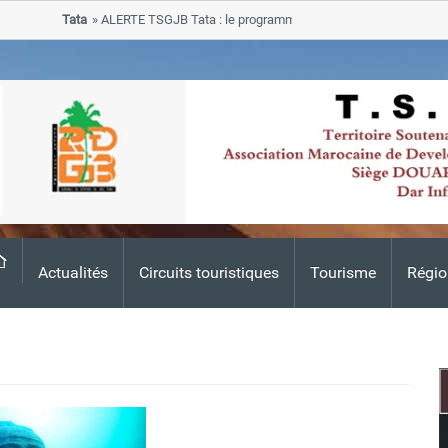
Tata
ALERTE TSGJB Tata : le programme de rehabilitation post-inonda
progresse dans les zones sinistrees
Actualités
Circuits touristiques
Tourisme
Régio