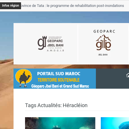
GJB Province de Tata : le programme de rehabilitation post-inondations
Infos région
’avancement
Tags Actualités: Héracléion