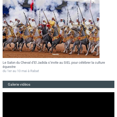
Le Salon du Cheval d’El Jadida s’invite au SIEL pour célébrer la culture
F
équestre
a
du 1er au 10 mai à Rabat
D
Galerie vidéos