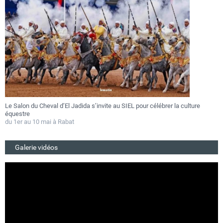
Le Salon du Cheval d’El Jadida s’invite au SIEL pour célébrer la culture
F
équestre
a
du 1er au 10 mai à Rabat
D
Galerie vidéos