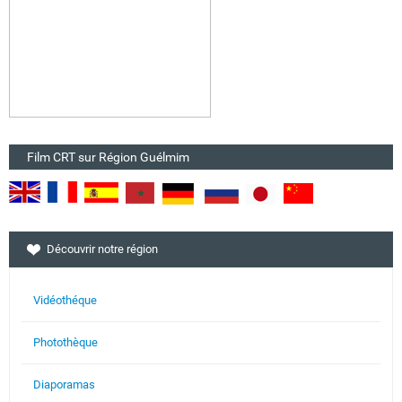
Film CRT sur Région Guélmim
Découvrir notre région
Vidéothéque
Photothèque
Diaporamas