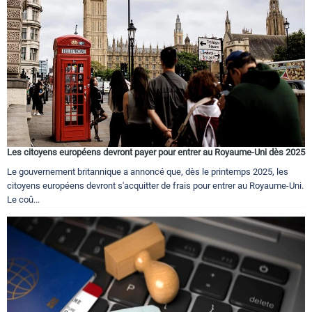
Circuits touristiques
Tourisme
Régions
Les citoyens européens devront payer pour entrer au Royaume-Uni dès 2025
Hotels
Le gouvernement britannique a annoncé que, dès le printemps 2025, les
citoyens européens devront s'acquitter de frais pour entrer au Royaume-Uni.
Le coû...
Evenements
Contact