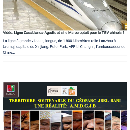
Circuits touristiques
Tourisme
Vidéo. Ligne Casablanca-Agadir: et si le Maroc optait pour le TGV chinois ?
La ligne à grande vitesse, longue, de 1 800 kilomètres relie Lanzhou à
Régions
Urumqi, capitale du Xinjiang. Peter Park, AFP Li Changlin, l’ambassadeur de
Chine...
Hotels
Evenements
Contact