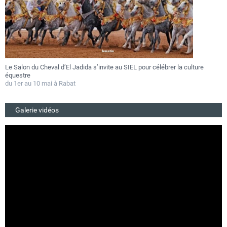
Le Salon du Cheval d’El Jadida s’invite au SIEL pour célébrer la culture
F
équestre
a
du 1er au 10 mai à Rabat
D
Galerie vidéos