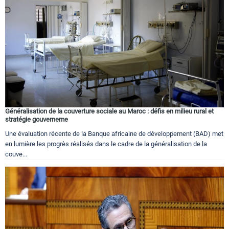
Circuits touristiques
Tourisme
Régions
Généralisation de la couverture sociale au Maroc : défis en milieu rural et
Hotels
stratégie gouverneme
Une évaluation récente de la Banque africaine de développement (BAD) met
en lumière les progrès réalisés dans le cadre de la généralisation de la
Evenements
couve...
Contact