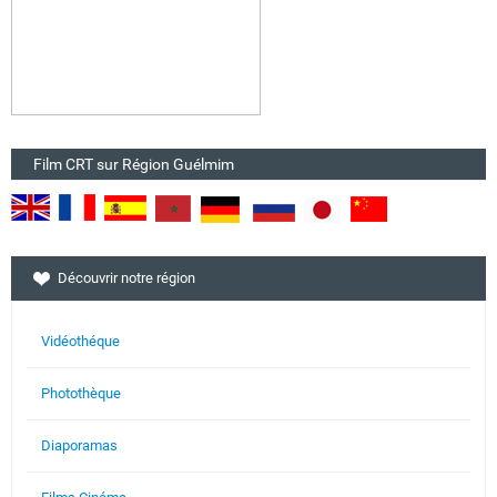
Film CRT sur Région Guélmim
Découvrir notre région
Vidéothéque
Photothèque
Diaporamas