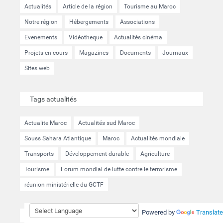
Actualités
Article de la région
Tourisme au Maroc
Notre région
Hébergements
Associations
Evenements
Vidéotheque
Actualités cinéma
Projets en cours
Magazines
Documents
Journaux
Sites web
Tags actualités
Actualite Maroc
Actualités sud Maroc
Souss Sahara Atlantique
Maroc
Actualités mondiale
Transports
Développement durable
Agriculture
Tourisme
Forum mondial de lutte contre le terrorisme
réunion ministérielle du GCTF
Powered by
Translate
Réseaux sociaux