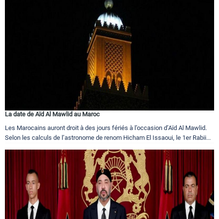
La date de Aïd Al Mawlid au Maroc
Les Marocains auront droit à des jours fériés à l’occasion d’Aïd Al Mawlid.
Selon les calculs de l’astronome de renom Hicham El Issaoui, le 1er Rabii...