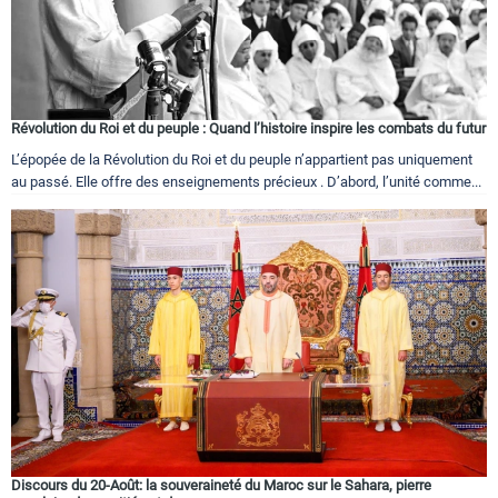
Circuits touristiques
Tourisme
Révolution du Roi et du peuple : Quand l’histoire inspire les combats du futur
L’épopée de la Révolution du Roi et du peuple n’appartient pas uniquement
Régions
au passé. Elle offre des enseignements précieux . D’abord, l’unité comme...
Hotels
Evenements
Contact
Discours du 20-Août: la souveraineté du Maroc sur le Sahara, pierre