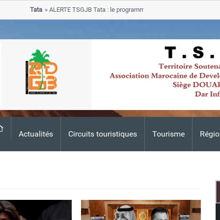
Tata
ALERTE TSGJB Tata : le programme de rehabilitation post-inondat
progresse dans les zones sinistrees
Actualités
Circuits touristiques
Tourisme
Régio