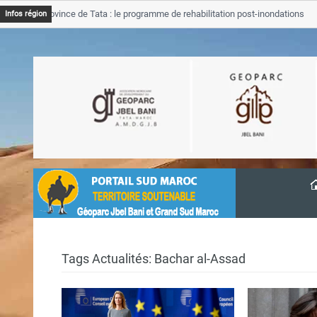
JB Province de Tata : le programme de rehabilitation post-inondations
Infos région
avancement
Tags Actualités: Bachar al-Assad