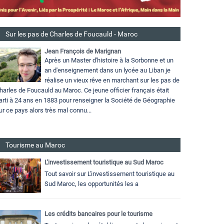
Sur les pas de Charles de Foucauld - Maroc
Jean François de Marignan
Après un Master d'histoire à la Sorbonne et un
an d'enseignement dans un lycée au Liban je
réalise un vieux rêve en marchant sur les pas de
harles de Foucauld au Maroc. Ce jeune officier français était
arti à 24 ans en 1883 pour renseigner la Société de Géographie
ur ce pays alors très mal connu...
Tourisme au Maroc
L'investissement touristique au Sud Maroc
Tout savoir sur L'investissement touristique au
Sud Maroc, les opportunités les a
Les crédits bancaires pour le tourisme