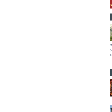
C
p
s