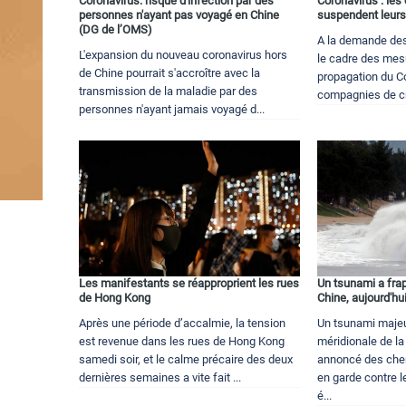
Coronavirus: risque d'infection par des
Coronavirus : les
personnes n'ayant pas voyagé en Chine
suspendent leurs
(DG de l’OMS)
A la demande des
L'expansion du nouveau coronavirus hors
le cadre des mesu
de Chine pourrait s'accroître avec la
propagation du Co
transmission de la maladie par des
compagnies de cro
personnes n'ayant jamais voyagé d...
Les manifestants se réapproprient les rues
Un tsunami a frap
de Hong Kong
Chine, aujourd'h
Après une période d’accalmie, la tension
Un tsunami majeu
est revenue dans les rues de Hong Kong
méridionale de la
samedi soir, et le calme précaire des deux
annoncé des cher
dernières semaines a vite fait ...
en garde contre l
é...