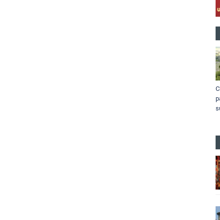
C
p
s