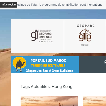
GJB Province de Tata : le programme de rehabilitation post-inondations
Infos région
’avancement
Tags Actualités: Hong Kong