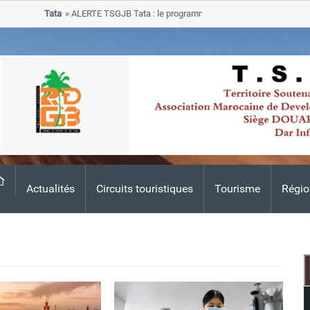
Tata
ALERTE TSGJB Tata : le programme de rehabilitation post-inonda
progresse dans les zones sinistrees
Actualités
Circuits touristiques
Tourisme
Régio