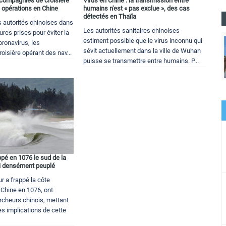
 compagnies de croisière
Virus en Chine : la transmission entre
 opérations en Chine
humains n'est « pas exclue », des cas
détectés en Thaïla
 autorités chinoises dans
Les autorités sanitaires chinoises
res prises pour éviter la
estiment possible que le virus inconnu qui
ronavirus, les
sévit actuellement dans la ville de Wuhan
isière opérant des nav...
puisse se transmettre entre humains. P...
pé en 1076 le sud de la
ui densément peuplé
r a frappé la côte
 Chine en 1076, ont
cheurs chinois, mettant
es implications de cette