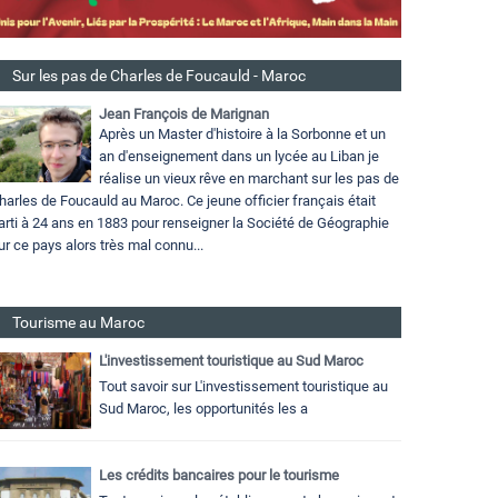
Sur les pas de Charles de Foucauld - Maroc
Jean François de Marignan
Après un Master d'histoire à la Sorbonne et un
an d'enseignement dans un lycée au Liban je
réalise un vieux rêve en marchant sur les pas de
harles de Foucauld au Maroc. Ce jeune officier français était
arti à 24 ans en 1883 pour renseigner la Société de Géographie
ur ce pays alors très mal connu...
Tourisme au Maroc
L'investissement touristique au Sud Maroc
Tout savoir sur L'investissement touristique au
Sud Maroc, les opportunités les a
Les crédits bancaires pour le tourisme